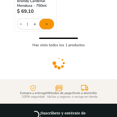
Brandy Cardenal
Mendoza - 750ml
$
69,10
Cantidad
de
producto
Has visto todos los
1
productos
Compra y entrega
Métodos de pago
Envío a domicilio
100% seguridad
fáciles y seguros
o recoge en tienda
¡Suscríbete y entérate de