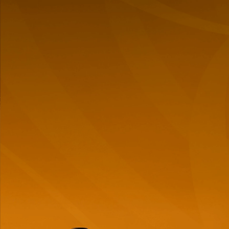
Bourgeois - 750ml
Cantidad
Cantidad
de
de
producto
producto
Has visto todos los
4
productos