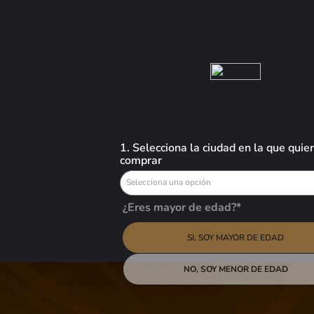
Busca aquí tus preferidos
VINOS
LICORES
CERVEZAS
OFERTAS
Chateau
1. Selecciona la ciudad en la que quie
comprar
4
productos
Selecciona una opción
ORDENAR POR
¿Eres mayor de edad?*
SI, SOY MAYOR DE EDAD
-
30 %
-
15 %
NO, SOY MENOR DE EDAD