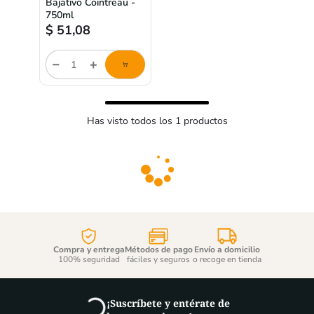
Bajativo Cointreau -
750ml
$
51,08
Cantidad
de
producto
Has visto todos los
1
productos
Compra y entrega
Métodos de pago
Envío a domicilio
100% seguridad
fáciles y seguros
o recoge en tienda
¡Suscríbete y entérate de