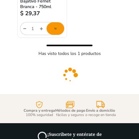
Bajativo Fernet
Branca - 750ml
$
29,37
Cantidad
de
producto
Has visto todos los
1
productos
Compra y entrega
Métodos de pago
Envío a domicilio
100% seguridad
fáciles y seguros
o recoge en tienda
¡Suscríbete y entérate de