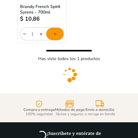
Brandy French Spirit
Syrens - 700ml
$
10,86
Cantidad
de
producto
Has visto todos los
1
productos
Compra y entrega
Métodos de pago
Envío a domicilio
100% seguridad
fáciles y seguros
o recoge en tienda
¡Suscríbete y entérate de