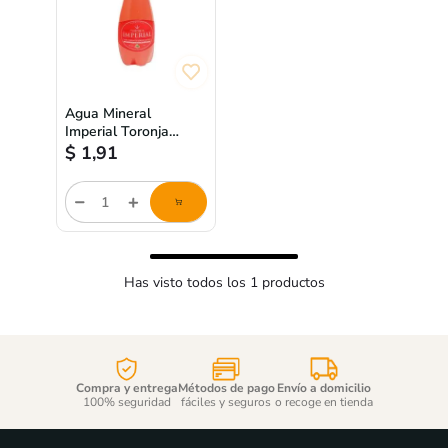
Agua Mineral
Imperial Toronja
1500ml
$
1,91
Cantidad
de
producto
Has visto todos los
1
productos
Compra y entrega
Métodos de pago
Envío a domicilio
100% seguridad
fáciles y seguros
o recoge en tienda