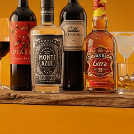
rnet Chocolate C/Leche
o Cremoso - 200G
5
idad
ucto
tos