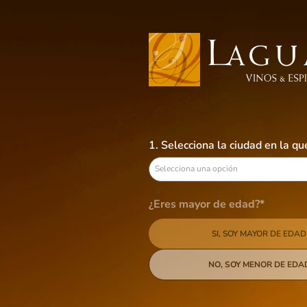
Busca aquí tus preferidos
VINOS
LICORES
CERVEZAS
B
1. Selecciona la ciudad en la q
Lindt Lindor
Selecciona una opción
3
productos
¿Eres mayor de edad?*
SI, SOY MAYOR DE EDAD
Categoría
Snacks
País de origen
NO, SOY MENOR DE EDA
Suiza
Tamaño