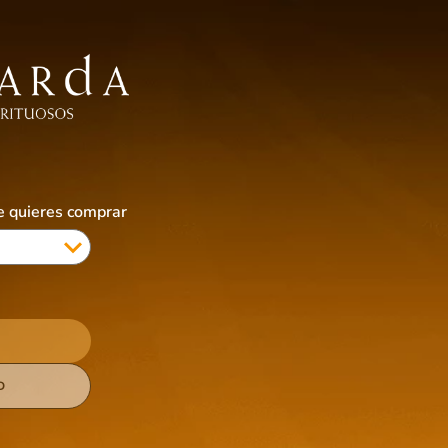
EBIDAS SIN ALCOHOL
ALIMENTOS
ACCESORIOS
CIGARRILLOS & VAPES
COTI
ue quieres comprar
×
NUEVO
D