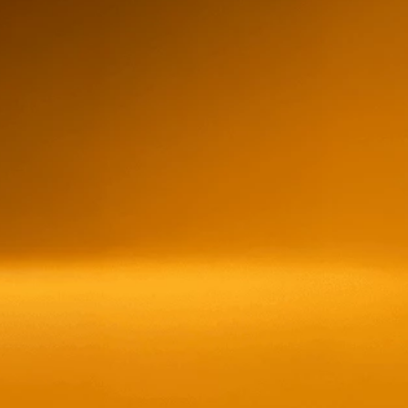
200g
$17,00
–
$20,00
Lindt Lindor Pistac
$
19,65
Cantidad
de
producto