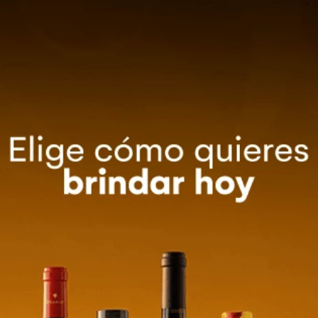
0
Método de entrega
ZA TU EVENTO
OFERTAS
Ordenar por
Relevancia