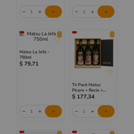
store/product-
store/product-
list.quantityStepper.label
list.quantityStepper.label
Matsu La Jefa -
750ml
$
79,71
Tri Pack Matsu
Picaro + Recio +
Viejo
$
177,34
store/product-
store/product-
list.quantityStepper.label
list.quantityStepper.label