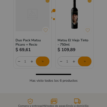
Duo Pack Matsu
Matsu El Viejo Tinto
Picaro + Recio
- 750ml
$
69,61
$
109,89
store/product-
store/product-
list.quantityStepper.label
list.quantityStepper.label
Has visto todos los
6
productos
Compra y entrega
Métodos de pago
Envío a domicilio