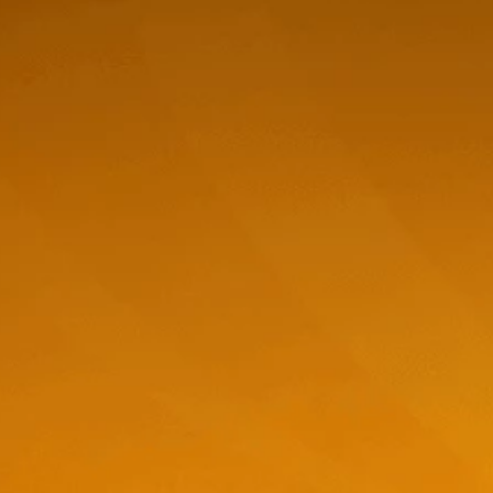
Reposado -
t-
Stepper.label
Has visto todos los
1
produc