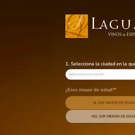
Busca aquí tus preferidos
VINOS
LICORES
CERVEZAS
B
1. Selecciona la ciudad en la q
Mi Tierra
Selecciona una opción
1
producto
¿Eres mayor de edad?*
SI, SOY MAYOR DE EDAD
Categoría
Tequila & Mezcal
País de origen
NO, SOY MENOR DE EDA
Mexico
Tamaño