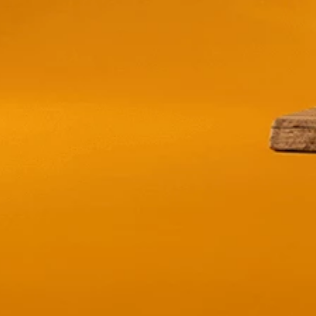
Compra y entrega
Métodos de pago
Envío a domicili
100% seguridad
fáciles y seguros
o recoge en tienda
ríbete y entérate de
promociones!
Acepto
tratamiento de datos personal
CONOCE MÁS
Quiénes Somos
Aviso de Privacidad
Términos y Condiciones