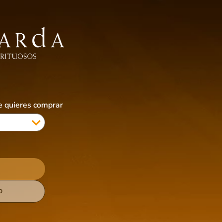
EBIDAS SIN ALCOHOL
ALIMENTOS
ACCESORIOS
CIGARRILLOS & VAPES
COTI
ue quieres comprar
D