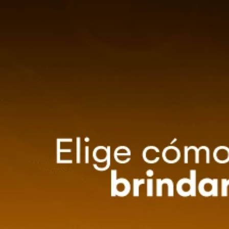
0
Método de entrega
ZA TU EVENTO
OFERTAS
Ordenar por
Relevancia