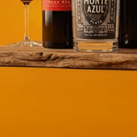
o
ENVÍAR
es
AYUDA
Contáctanos
Preguntas Frecuentes
Condiciones de Cambio
Políticas de Garantías