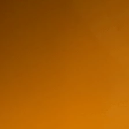
750ml
$62,00
–
$70,00
Tequila Mi Tierra 
750ml
$
72,38
store/produc
list.quantity