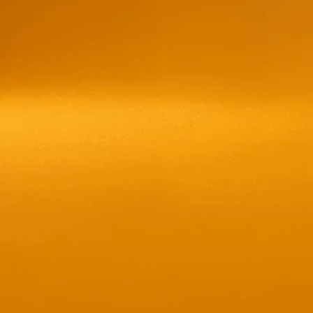
¡Susc
las 
CONTÁCTANOS
1800 LAGUARDA
contacto@laguarda.com.ec