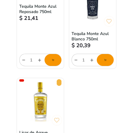
Tequila Monte Azul
Reposado 750ml
$
21,41
Tequila Monte Azul
Blanco 750ml
$
20,39
store/product-
store/product-
list.quantityStepper.label
list.quantityStepper.label
Licor de Agave