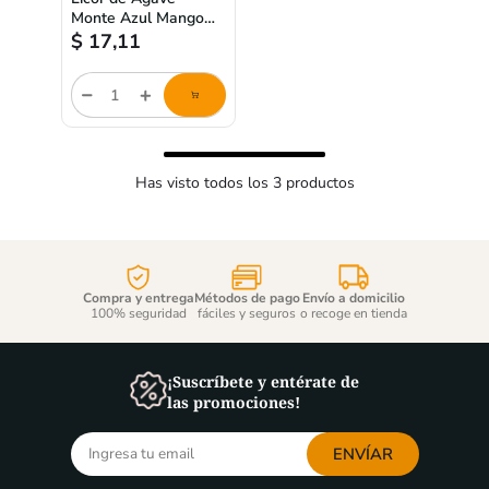
Monte Azul Mango
Rush - 750ml
$
17,11
store/product-
list.quantityStepper.label
Has visto todos los
3
productos
Compra y entrega
Métodos de pago
Envío a domicilio
100% seguridad
fáciles y seguros
o recoge en tienda
¡Suscríbete y entérate de
las promociones!
ENVÍAR