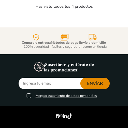
Has visto todos los
4
productos
Compra y entrega
Métodos de pago
Envío a domicilio
100% seguridad
fáciles y seguros
o recoge en tienda
¡Suscríbete y entérate de
las promociones!
ENVÍAR
Acepto
tratamiento de datos personales