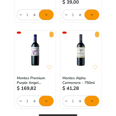
$
39,00
store/product-
store/product-
list.quantityStepper.label
list.quantityStepper.label
Montes Premium
Montes Alpha
Purple Angel
Carmenere - 750ml
Carmenere - 750ml
$
169,82
$
41,28
store/product-
store/product-
list.quantityStepper.label
list.quantityStepper.label