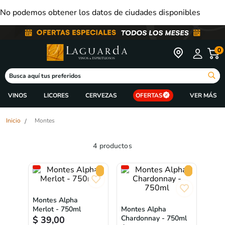
No podemos obtener los datos de ciudades disponibles
0
Busca aquí tus preferidos
ORDENAR POR
VINOS
LICORES
CERVEZAS
OFERTAS
Montes
4
productos
Montes Alpha
Merlot - 750ml
Montes Alpha
Chardonnay - 750ml
$
39,00