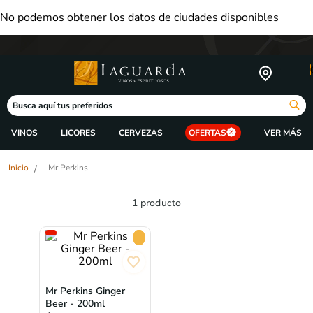
No podemos obtener los datos de ciudades disponibles
Busca aquí tus preferidos
ORDENAR 
VINOS
LICORES
CERVEZAS
OFERTAS
Mr Perkins
1
producto
Mr Perkins Ginger
Beer - 200ml