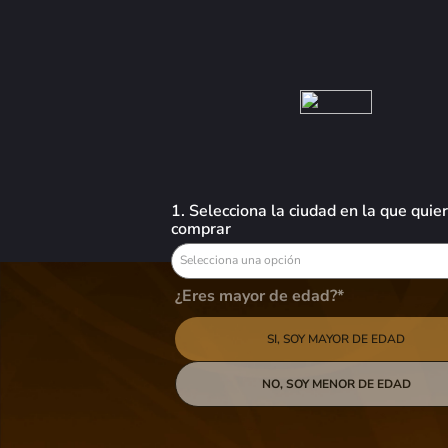
Busca aquí tus preferidos
VINOS
LICORES
CERVEZAS
OFERTAS
ORDENAR 
San Felipe
1. Selecciona la ciudad en la que quie
comprar
2
productos
Selecciona una opción
¿Eres mayor de edad?*
SI, SOY MAYOR DE EDAD
NO, SOY MENOR DE EDAD
San Felipe Malbec -
San Felipe