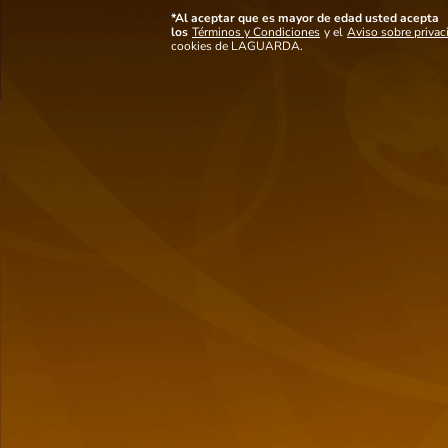
750ml
Chardonnay - 750ml
*Al aceptar que es mayor de edad usted acepta
los
Términos y Condiciones
y el
Aviso sobre privac
$
14,65
$
14,65
cookies de LAGUARDA.
store/product-
store/product-
list.quantityStepper.label
list.quantityStepper.label
Has visto todos los
2
productos