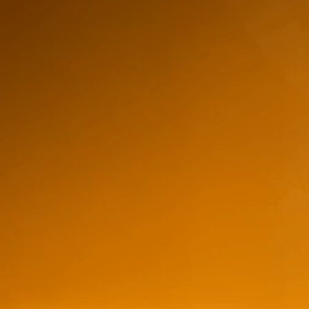
Italia
Cepa
Primitivo
Region
Negromaro Del Salento
Puglia Igt
Tamaño
750ml
Varvaglione 12 E M
$
19,57
$11,00
–
$30,00
store/produc
list.quantity