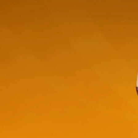
ezzo - 750ml
Varvaglione 12 E Mezzo Primitivo
Varvaglio
- 750ml
$
19,57
$
27,8
t-
store/product-
stor
Stepper.label
list.quantityStepper.label
list