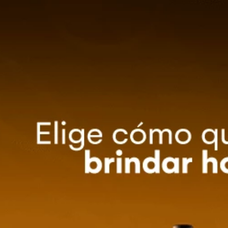
0
Método de entrega
ZA TU EVENTO
OFERTAS
Ordenar por
Relevancia