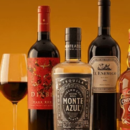
ne Paralupi - 750ml
Varvaglione Papale Primitivo Di
Manduria - 750ml
5
$
27,85
e/product-
store/product-
.quantityStepper.label
list.quantityStepper.label