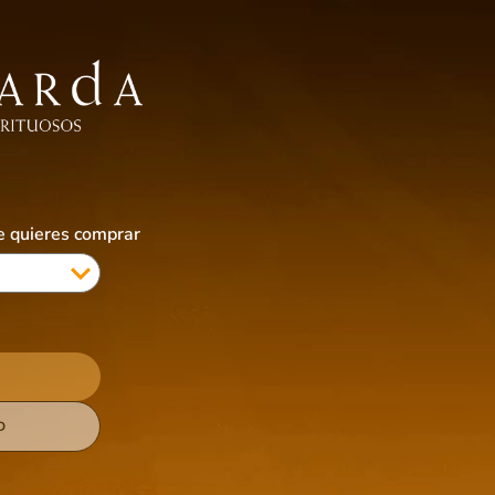
EBIDAS SIN ALCOHOL
ALIMENTOS
ACCESORIOS
CIGARRILLOS & VAPES
COTI
ue quieres comprar
D