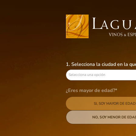
Busca aquí tus preferidos
VINOS
LICORES
CERVEZAS
B
1. Selecciona la ciudad en la q
Varvaglione
Selecciona una opción
5
productos
¿Eres mayor de edad?*
SI, SOY MAYOR DE EDAD
Categoría
Tinto
Tipo
NO, SOY MENOR DE EDA
Rosado
Tinto
País de origen