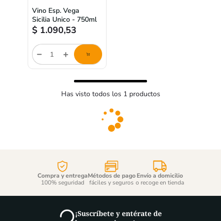
Vino Esp. Vega
Sicilia Unico - 750ml
$
1.090,53
Cantidad
de
producto
Has visto todos los
1
productos
Compra y entrega
Métodos de pago
Envío a domicilio
100% seguridad
fáciles y seguros
o recoge en tienda
¡Suscríbete y entérate de