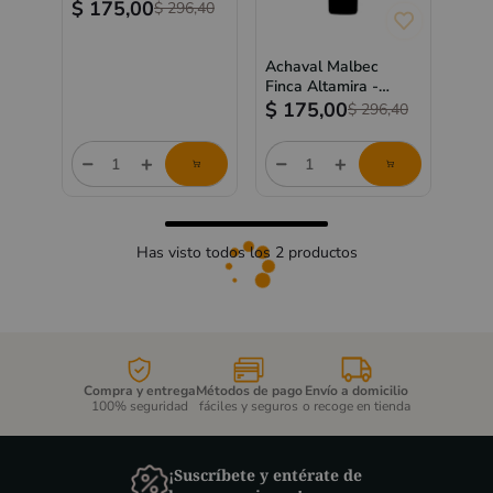
750ml
$
175,00
$
296,40
Achaval Malbec
Finca Altamira -
750ml
$
175,00
$
296,40
store/product-
store/product-
list.quantityStepper.label
list.quantityStepper.label
Has visto todos los
2
productos
Compra y entrega
Métodos de pago
Envío a domicilio
100% seguridad
fáciles y seguros
o recoge en tienda
¡Suscríbete y entérate de