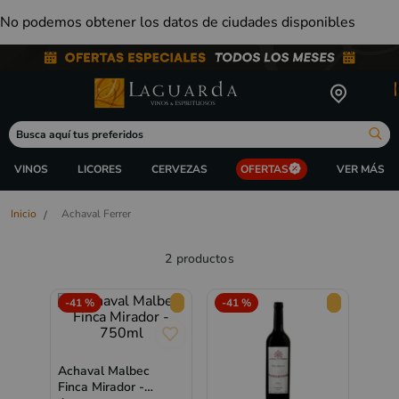
No podemos obtener los datos de ciudades disponibles
Busca aquí tus preferidos
ORDENAR 
VINOS
LICORES
CERVEZAS
OFERTAS
Achaval Ferrer
2
productos
-
41 %
-
41 %
Achaval Malbec
Finca Mirador -