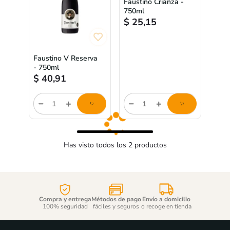
Faustino Crianza -
750ml
$
25,15
Faustino V Reserva
- 750ml
$
40,91
Cantidad
Cantidad
de
de
producto
producto
Has visto todos los
2
productos
Compra y entrega
Métodos de pago
Envío a domicilio
100% seguridad
fáciles y seguros
o recoge en tienda