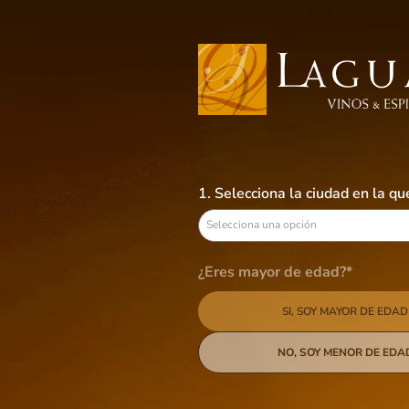
Busca aquí tus preferidos
VINOS
LICORES
CERVEZAS
B
1. Selecciona la ciudad en la q
Morande
Selecciona una opción
9
productos
¿Eres mayor de edad?*
SI, SOY MAYOR DE EDAD
Categoría
Tinto
Tipo
NO, SOY MENOR DE EDA
Blanco
Tinto
País de origen