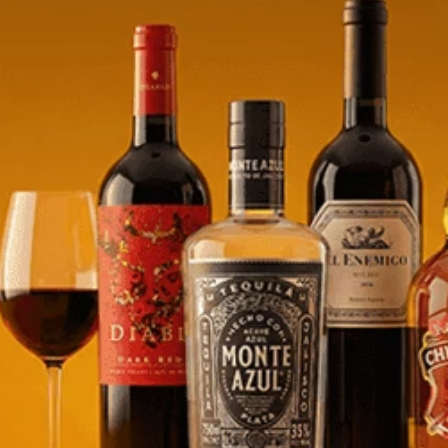
Despechado Pinot Noir
Morande Pionero Sauv. Blanc -
750ml
6
$
15,58
e/product-
store/product-
.quantityStepper.label
list.quantityStepper.label