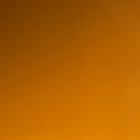
Chile
Cepa
Carmenere
Region
Sauvignon Blanc
Valle Central
Pinot Noir
Tamaño
Valle Del Maipo
Merlot
750ml
Morande Pionero C
D.O. Valle De Maule
Cabernet Franc
750ml
Valle De Colchagua
$
15,58
Blend
Valle De Casablanca
$9,00
–
$91,00
store/produc
list.quantity