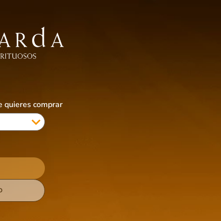
EBIDAS SIN ALCOHOL
ALIMENTOS
ACCESORIOS
CIGARRILLOS & VAPES
COTI
ue quieres comprar
D