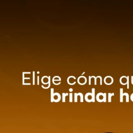
0
Método de entrega
ZA TU EVENTO
OFERTAS
Ordenar por
Relevancia