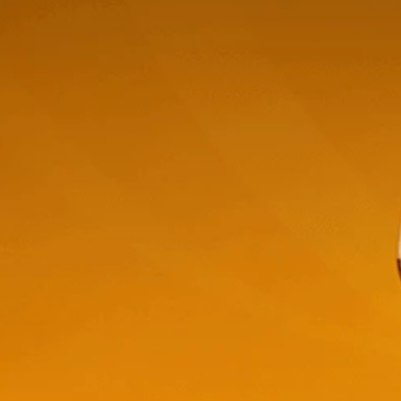
armenere -
Morande Merlot Clasico - 750ml
Morande 
- 750ml
$
10,38
$
41,7
t-
store/product-
stor
Stepper.label
list.quantityStepper.label
list