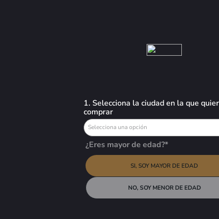
Busca aquí tus preferidos
VINOS
LICORES
CERVEZAS
OFERTAS
Oxbar
1. Selecciona la ciudad en la que quie
comprar
9
productos
Selecciona una opción
ORDENAR POR
¿Eres mayor de edad?*
SI, SOY MAYOR DE EDAD
NUEVO
NO, SOY MENOR DE EDAD