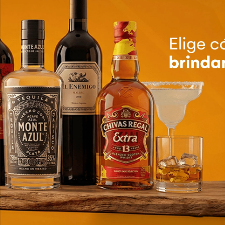
Vape Oxbar G Turbo
36K Juicy Peach
$
35,99
Cantidad
de
producto
Has visto todos los
9
productos
Compra y entrega
Métodos de pago
Envío a domicilio
100% seguridad
fáciles y seguros
o recoge en tienda
¡Suscríbete y entérate de
las promociones!