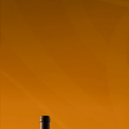
Vape Oxbar G Turbo
Vape Oxbar G Turbo
36K Sakura Grape
36K Kiwi Lime
$
35,99
$
35,99
Cantidad
Cantidad
de
de
producto
producto