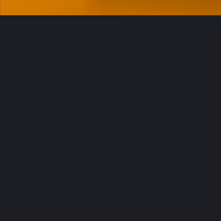
ENVÍAR
Acepto
tratamiento de datos personales
CONTÁCTANOS
CONOCE MÁS
AYUDA
Pagos 100% seguros
LAGUARDA 2025 © Todos los derechos reservados