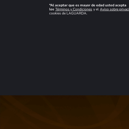
*Al aceptar que es mayor de edad usted acepta
los
Términos y Condiciones
y el
Aviso sobre privac
cookies de LAGUARDA.
Vape Oxbar Mini
Vape Oxbar Mini
2200 Apple Grape
2200 Sea Salt
Lemon
$
14,00
$
14,00
Cantidad
Cantidad
de
de
producto
producto
NUEVO
NUEVO
Vape Oxbar Mini
Vape Oxbar Mini
2200 Rainbow Drop
2200 Mango Ice
Cream
$
14,00
$
14,00