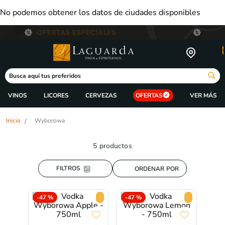
No podemos obtener los datos de ciudades disponibles
Busca aquí tus preferidos
VINOS
LICORES
CERVEZAS
OFERTAS
Wyborowa
5
productos
ORDENAR POR
-
47 %
-
47 %