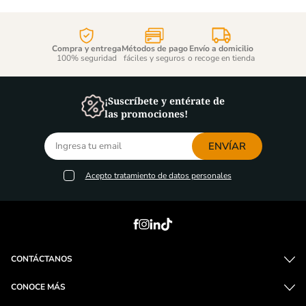
Compra y entrega
Métodos de pago
Envío a domicilio
100% seguridad
fáciles y seguros
o recoge en tienda
¡Suscríbete y entérate de
las promociones!
ENVÍAR
Acepto
tratamiento de datos personales
CONTÁCTANOS
CONOCE MÁS