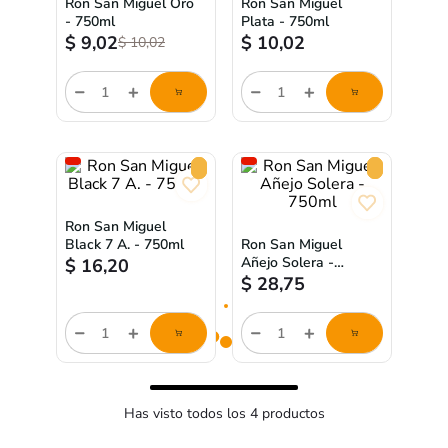
Ron San Miguel Oro
Ron San Miguel
- 750ml
Plata - 750ml
$
9,02
$
10,02
$
10,02
store/product-
store/product-
list.quantityStepper.label
list.quantityStepper.label
Ron San Miguel
Black 7 A. - 750ml
Ron San Miguel
Añejo Solera -
$
16,20
750ml
$
28,75
store/product-
store/product-
list.quantityStepper.label
list.quantityStepper.label
Has visto todos los
4
productos