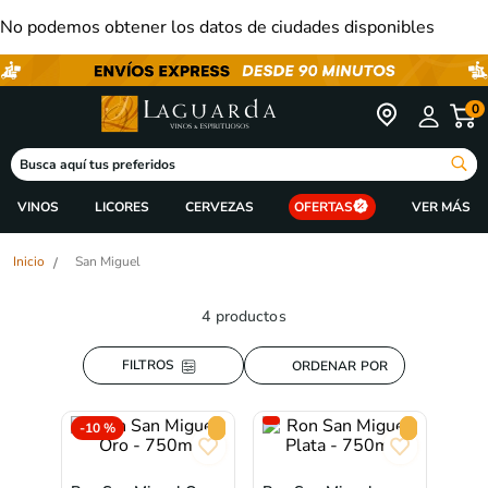
No podemos obtener los datos de ciudades disponibles
0
Busca aquí tus preferidos
VINOS
LICORES
CERVEZAS
OFERTAS
San Miguel
4
productos
ORDENAR POR
-
10 %