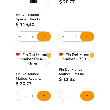
$
20,77
Fin Del Mundo
Special Blend -
750ml
$
115,40
Cantidad
Cantidad
de
de
producto
producto
Fin Del Mundo
Fin Del Mundo
Malbec - 750ml
Malbec Resv. -
$
11,32
750ml
$
20,77
Cantidad
Cantidad
de
de
producto
producto