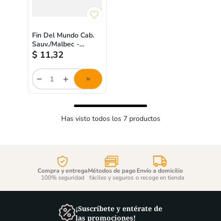
Fin Del Mundo Cab.
Sauv./Malbec -
750ml
$
11,32
Cantidad
de
producto
Has visto todos los
7
productos
Compra y entrega
Métodos de pago
Envío a domicilio
100% seguridad
fáciles y seguros
o recoge en tienda
¡Suscríbete y entérate de
las promociones!