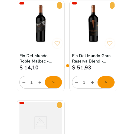
Fin Del Mundo
Fin Del Mundo Gran
Roble Malbec -
Reserva Blend -
750ml
750ml
$
14,10
$
51,93
Cantidad
Cantidad
de
de
producto
producto